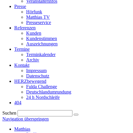
Veranstalterinfos
Presse
Hörfunk
Matthias TV
Presseservice
Referenzen
Kunden
Kundenstimmen
Auszeichnungen
Termine
Terminkalender
Archiv
Kontakt
Impressum
Datenschutz
HERZbewegend
Fulda Challenge
Deutschlandumrundung
24 h Nordschleife
404
Suchen
Navigation überspringen
Matthias