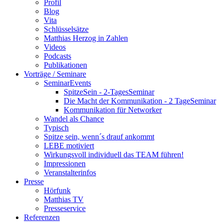
Profil
Blog
Vita
Schlüsselsätze
Matthias Herzog in Zahlen
Videos
Podcasts
Publikationen
Vorträge / Seminare
SeminarEvents
SpitzeSein - 2-TagesSeminar
Die Macht der Kommunikation - 2 TageSeminar
Kommunikation für Networker
Wandel als Chance
Typisch
Spitze sein, wenn´s drauf ankommt
LEBE motiviert
Wirkungsvoll individuell das TEAM führen!
Impressionen
Veranstalterinfos
Presse
Hörfunk
Matthias TV
Presseservice
Referenzen