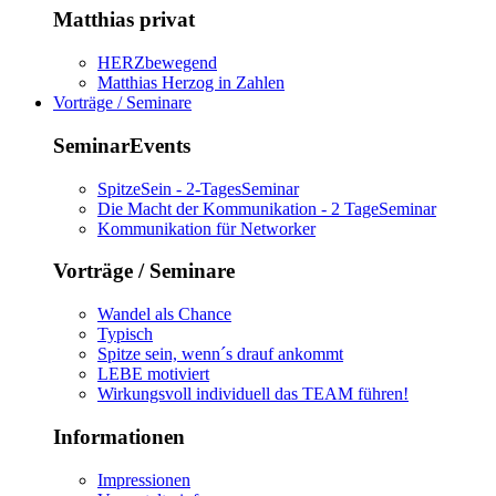
Matthias privat
HERZbewegend
Matthias Herzog in Zahlen
Vorträge / Seminare
SeminarEvents
SpitzeSein - 2-TagesSeminar
Die Macht der Kommunikation - 2 TageSeminar
Kommunikation für Networker
Vorträge / Seminare
Wandel als Chance
Typisch
Spitze sein, wenn´s drauf ankommt
LEBE motiviert
Wirkungsvoll individuell das TEAM führen!
Informationen
Impressionen