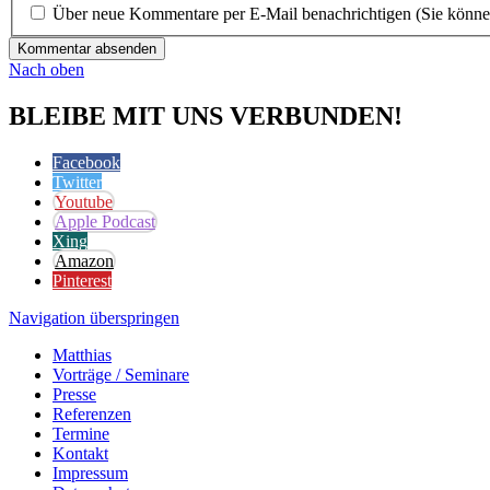
Über neue Kommentare per E-Mail benachrichtigen (Sie könne
Kommentar absenden
Nach oben
BLEIBE MIT UNS VERBUNDEN!
Facebook
Twitter
Youtube
Apple Podcast
Xing
Amazon
Pinterest
Navigation überspringen
Matthias
Vorträge / Seminare
Presse
Referenzen
Termine
Kontakt
Impressum