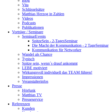
Blog
Vita
Schlüsselsätze
Matthias Herzog in Zahlen
Videos
Podcasts
Publikationen
Vorträge / Seminare
SeminarEvents
SpitzeSein - 2-TagesSeminar
Die Macht der Kommunikation - 2 TageSeminar
Kommunikation für Networker
Wandel als Chance
Typisch
Spitze sein, wenn´s drauf ankommt
LEBE motiviert
Wirkungsvoll individuell das TEAM führen!
Impressionen
Veranstalterinfos
Presse
Hörfunk
Matthias TV
Presseservice
Referenzen
Kunden